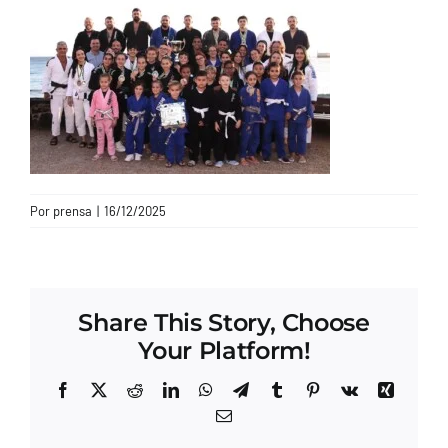
CONTACTO
Por
prensa
|
16/12/2025
Share This Story, Choose
Your Platform!
Facebook
X
Reddit
LinkedIn
WhatsApp
Telegram
Tumblr
Pinterest
Vk
Xing
Correo
electrónico