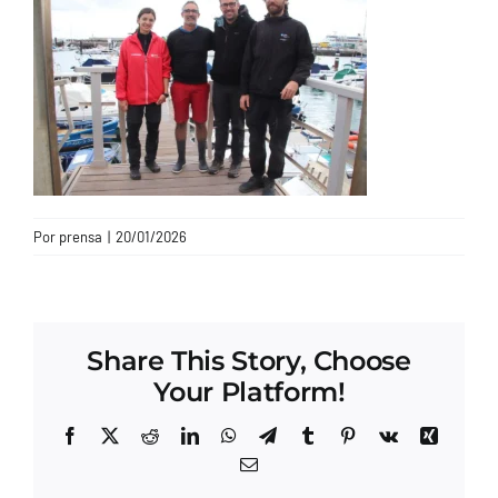
CONTACTO
Por
prensa
|
20/01/2026
Share This Story, Choose
Your Platform!
Facebook
X
Reddit
LinkedIn
WhatsApp
Telegram
Tumblr
Pinterest
Vk
Xing
Correo
electrónico