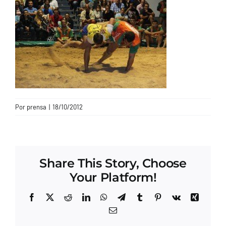
CONTACTO
Por
prensa
|
18/10/2012
Share This Story, Choose
Your Platform!
Facebook
X
Reddit
LinkedIn
WhatsApp
Telegram
Tumblr
Pinterest
Vk
Xing
Correo
electrónico