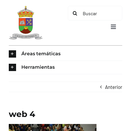
Saltar
Buscar:
al
contenido
Toggle
Navigat
INICIO
Áreas temáticas
ÁREAS TEMÁTICAS
Herramientas
EL MUNICIPIO
Anterior
AYUNTAMIENTO
web 4
TURISMO