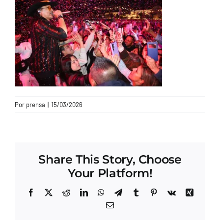
CONTACTO
Por
prensa
|
15/03/2026
Share This Story, Choose
Your Platform!
Facebook
X
Reddit
LinkedIn
WhatsApp
Telegram
Tumblr
Pinterest
Vk
Xing
Correo
electrónico