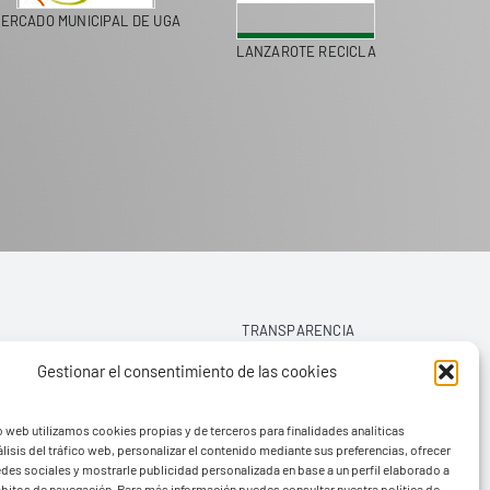
ERCADO MUNICIPAL DE UGA
LANZAROTE RECICLA
COLEGI
TRANSPARENCIA
Gestionar el consentimiento de las cookies
AVISO LEGAL
o web utilizamos cookies propias y de terceros para finalidades analíticas
POLÍTICA DE PRIVACIDAD
lisis del tráfico web, personalizar el contenido mediante sus preferencias, ofrecer
edes sociales y mostrarle publicidad personalizada en base a un perfil elaborado a
POLÍTICA DE COOKIES (UE)
hábitos de navegación. Para más información puedes consultar nuestra política de