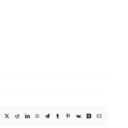
Facebook
X
Reddit
LinkedIn
WhatsApp
Telegram
Tumblr
Pinterest
Vk
Xing
Correo
electrónico