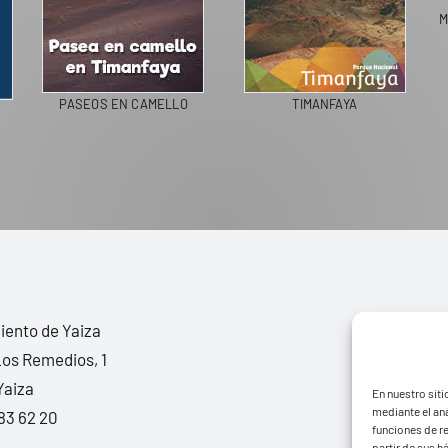
M
PASEOS EN CAMELLO
TIMANFAYA
ento de Yaiza
Los Remedios, 1
Yaiza
En nuestro siti
mediante el aná
83 62 20
funciones de r
partir de sus 