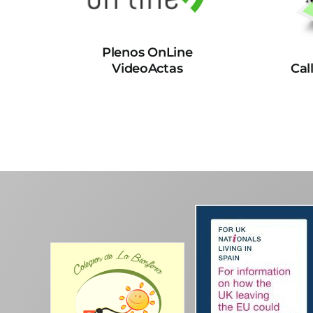
Plenos OnLine
VideoActas
Cal