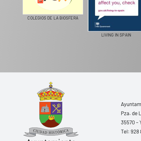
CICLA
COLEGIOS DE LA BIOSFERA
LIVING IN SPAIN
Ayuntami
Pza. de 
35570 – 
Tel:
928 