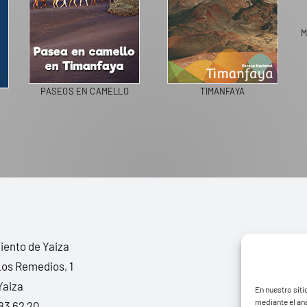
MERC
PASEOS EN CAMELLO
TIMANFAYA
ento de Yaiza
Los Remedios, 1
Yaiza
En nuestro siti
mediante el aná
83 62 20