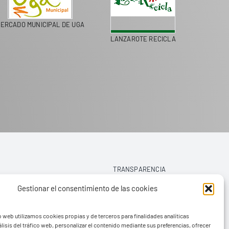
ADO MUNICIPAL DE UGA
LANZAROTE RECICLA
COLEGIOS D
TRANSPARENCIA
Gestionar el consentimiento de las cookies
AVISO LEGAL
o web utilizamos cookies propias y de terceros para finalidades analíticas
POLÍTICA DE PRIVACIDAD
lisis del tráfico web, personalizar el contenido mediante sus preferencias, ofrecer