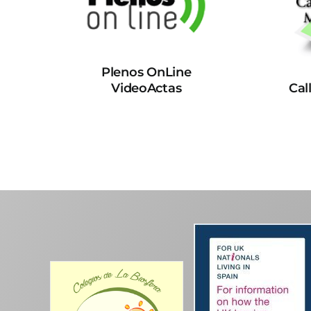
Plenos OnLine
VideoActas
Cal