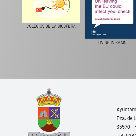
LA
COLEGIOS DE LA BIOSFERA
LIVING IN SPAIN
Ayuntami
Pza. de 
35570 – 
Tel:
928 