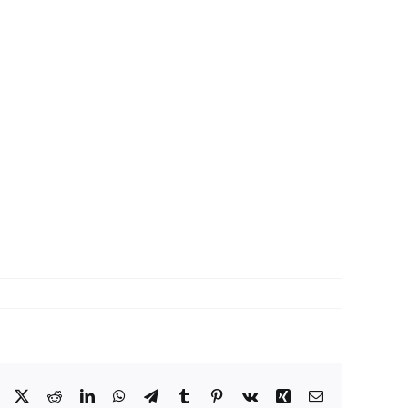
Facebook
X
Reddit
LinkedIn
WhatsApp
Telegram
Tumblr
Pinterest
Vk
Xing
Correo