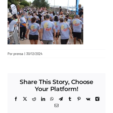
CONTACTO
Por
prensa
|
30/12/2024
Share This Story, Choose
Your Platform!
Facebook
X
Reddit
LinkedIn
WhatsApp
Telegram
Tumblr
Pinterest
Vk
Xing
Correo
electrónico