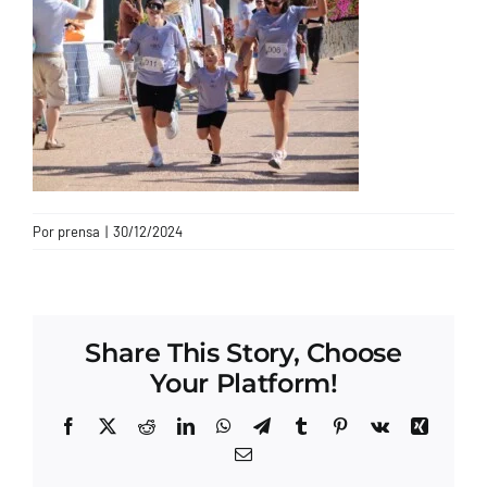
CONTACTO
Por
prensa
|
30/12/2024
Share This Story, Choose
Your Platform!
Facebook
X
Reddit
LinkedIn
WhatsApp
Telegram
Tumblr
Pinterest
Vk
Xing
Correo
electrónico