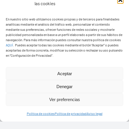
las cookies
En nuestro sitio web utilizamos cookies propias y de terceros para finalidades
analíticas mediante el análisis del tráfico web, personalizar el contenido
Ayuntamiento de Yaiza
mediante sus preferencias, ofrecer funciones de redes sociales y mostrarle
Pza. de Los Remedios, 1
publicidad personalizada en base a un perfil elaborado a partir de sus hábitos de
navegación. Para más información puedes consultar nuestra política de cookies
35570 – Yaiza
AQUÍ
.
Puedes aceptar todas las cookies mediante el botón “Aceptar” o puedes
Tel:
928 83 62 20
aceptarlas de forma concreta, modificar su selección o rechazar su uso pulsando
en “Configuración de Privacidad”.
Toggle
Aceptar
Navigation
© Copyright2026 Ayuntamiento de Yaiza - Todos los
Transparencia
Denegar
derechos reservads
Ver preferencias
Aviso legal
Diseño web Solucionet.com
&
Cibernatural
Política de cookies
Política de privacidad
Aviso legal
Política de privacidad