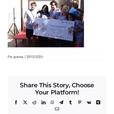
CONTACTO
Por
prensa
|
30/12/2024
Share This Story, Choose
Your Platform!
Facebook
X
Reddit
LinkedIn
WhatsApp
Telegram
Tumblr
Pinterest
Vk
Xing
Correo
electrónico