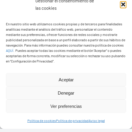
Gestionar el consentimiento de
las cookies
En nuestro sitio web utilizamos cookies propias y de terceros para finalidades
analíticas mediante el análisis del tráfico web, personalizar el contenido
Ayuntamiento de Yaiza
mediante sus preferencias, ofrecer funciones de redes sociales y mostrarle
Pza. de Los Remedios, 1
publicidad personalizada en base a un perfil elaborado a partir de sus hábitos de
navegación. Para más información puedes consultar nuestra política de cookies
35570 – Yaiza
AQUÍ
.
Puedes aceptar todas las cookies mediante el botón “Aceptar” o puedes
Tel:
928 83 62 20
aceptarlas de forma concreta, modificar su selección o rechazar su uso pulsando
en “Configuración de Privacidad”.
Toggle
Aceptar
Navigation
© Copyright2026 Ayuntamiento de Yaiza - Todos los
Transparencia
Denegar
derechos reservads
Ver preferencias
Aviso legal
Diseño web Solucionet.com
&
Cibernatural
Política de cookies
Política de privacidad
Aviso legal
Política de privacidad