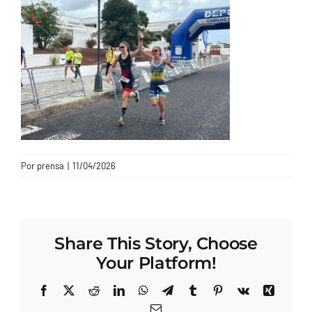
CONTACTO
Por
prensa
|
11/04/2026
Share This Story, Choose
Your Platform!
Facebook
X
Reddit
LinkedIn
WhatsApp
Telegram
Tumblr
Pinterest
Vk
Xing
Correo