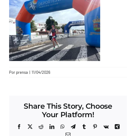
CONTACTO
Por
prensa
|
11/04/2026
Share This Story, Choose
Your Platform!
Facebook
X
Reddit
LinkedIn
WhatsApp
Telegram
Tumblr
Pinterest
Vk
Xing
Correo