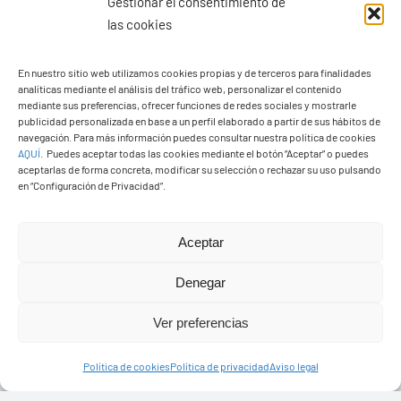
Gestionar el consentimiento de
las cookies
En nuestro sitio web utilizamos cookies propias y de terceros para finalidades
analíticas mediante el análisis del tráfico web, personalizar el contenido
Ayuntamiento de Yaiza
mediante sus preferencias, ofrecer funciones de redes sociales y mostrarle
Pza. de Los Remedios, 1
publicidad personalizada en base a un perfil elaborado a partir de sus hábitos de
navegación. Para más información puedes consultar nuestra política de cookies
35570 – Yaiza
AQUÍ
.
Puedes aceptar todas las cookies mediante el botón “Aceptar” o puedes
Tel:
928 83 62 20
aceptarlas de forma concreta, modificar su selección o rechazar su uso pulsando
en “Configuración de Privacidad”.
Toggle
Aceptar
Navigation
© Copyright2026 Ayuntamiento de Yaiza - Todos los
Transparencia
Denegar
derechos reservads
Ver preferencias
Aviso legal
Diseño web Solucionet.com
&
Cibernatural
Política de cookies
Política de privacidad
Aviso legal
Política de privacidad