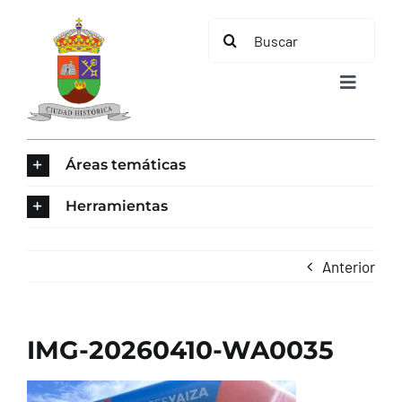
Saltar
Buscar:
al
contenido
Toggle
Navigat
INICIO
Áreas temáticas
ÁREAS TEMÁTICAS
Herramientas
EL MUNICIPIO
Anterior
AYUNTAMIENTO
IMG-20260410-WA0035
TURISMO