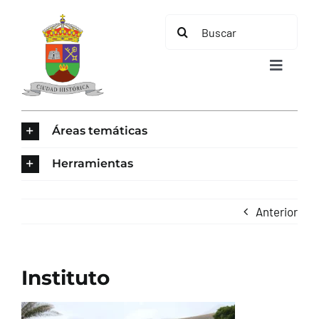
Saltar
Buscar:
al
contenido
Toggle
Navigat
INICIO
Áreas temáticas
ÁREAS TEMÁTICAS
Herramientas
EL MUNICIPIO
Anterior
AYUNTAMIENTO
Instituto
TURISMO