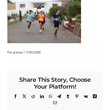
CONTACTO
Por
prensa
|
11/04/2026
Share This Story, Choose
Your Platform!
Facebook
X
Reddit
LinkedIn
WhatsApp
Telegram
Tumblr
Pinterest
Vk
Xing
Correo
electrónico