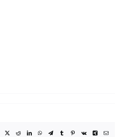
Facebook
X
Reddit
LinkedIn
WhatsApp
Telegram
Tumblr
Pinterest
Vk
Xing
Correo