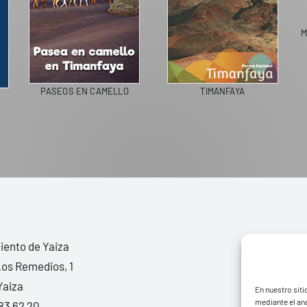
M
PASEOS EN CAMELLO
TIMANFAYA
ento de Yaiza
Los Remedios, 1
Yaiza
En nuestro siti
mediante el aná
83 62 20