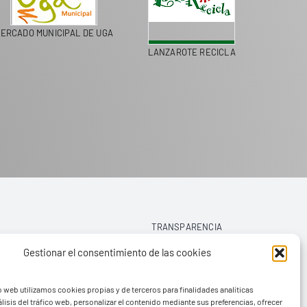
ERCADO MUNICIPAL DE UGA
LANZAROTE RECICLA
COLEGI
TRANSPARENCIA
Gestionar el consentimiento de las cookies
AVISO LEGAL
o web utilizamos cookies propias y de terceros para finalidades analíticas
POLÍTICA DE PRIVACIDAD
lisis del tráfico web, personalizar el contenido mediante sus preferencias, ofrecer