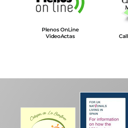
Plenos OnLine
VideoActas
Cal