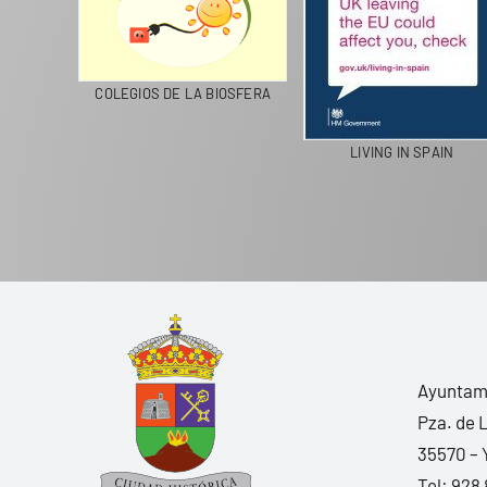
CICLA
COLEGIOS DE LA BIOSFERA
LIVING IN SPAIN
Ayuntami
Pza. de 
35570 – 
Tel:
928 