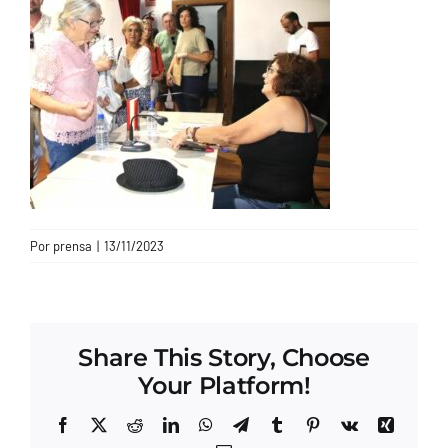
CONTACTO
Por
prensa
|
13/11/2023
Share This Story, Choose
Your Platform!
Facebook
X
Reddit
LinkedIn
WhatsApp
Telegram
Tumblr
Pinterest
Vk
Xing