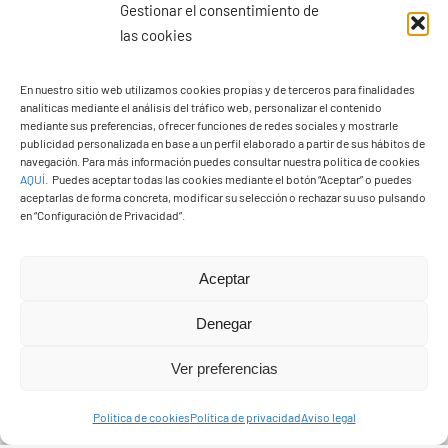
Gestionar el consentimiento de
las cookies
En nuestro sitio web utilizamos cookies propias y de terceros para finalidades
analíticas mediante el análisis del tráfico web, personalizar el contenido
Ayuntamiento de Yaiza
mediante sus preferencias, ofrecer funciones de redes sociales y mostrarle
Pza. de Los Remedios, 1
publicidad personalizada en base a un perfil elaborado a partir de sus hábitos de
navegación. Para más información puedes consultar nuestra política de cookies
35570 – Yaiza
AQUÍ
.
Puedes aceptar todas las cookies mediante el botón “Aceptar” o puedes
Tel:
928 83 62 20
aceptarlas de forma concreta, modificar su selección o rechazar su uso pulsando
en “Configuración de Privacidad”.
Toggle
Aceptar
Navigation
© Copyright2026 Ayuntamiento de Yaiza - Todos los
Transparencia
Denegar
derechos reservads
Ver preferencias
Aviso legal
Diseño web Solucionet.com
&
Cibernatural
Política de cookies
Política de privacidad
Aviso legal