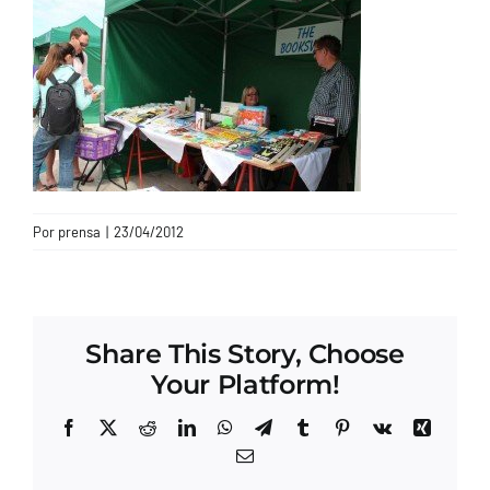
CONTACTO
Por
prensa
|
23/04/2012
Share This Story, Choose
Your Platform!
Facebook
X
Reddit
LinkedIn
WhatsApp
Telegram
Tumblr
Pinterest
Vk
Xing
Correo
electrónico