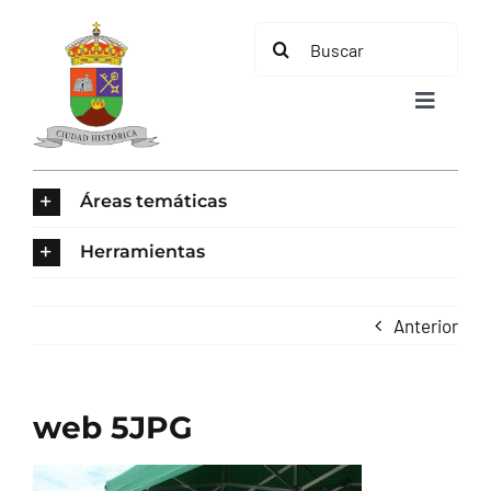
Saltar
Buscar:
al
contenido
Toggle
Navigat
INICIO
Áreas temáticas
ÁREAS TEMÁTICAS
Herramientas
EL MUNICIPIO
Anterior
AYUNTAMIENTO
web 5JPG
TURISMO