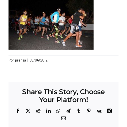
CONTACTO
Por
prensa
|
09/04/2012
Share This Story, Choose
Your Platform!
Facebook
X
Reddit
LinkedIn
WhatsApp
Telegram
Tumblr
Pinterest
Vk
Xing
Correo
electrónico