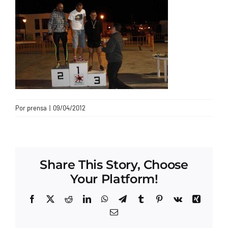
CONTACTO
Por
prensa
|
09/04/2012
Share This Story, Choose
Your Platform!
Facebook
X
Reddit
LinkedIn
WhatsApp
Telegram
Tumblr
Pinterest
Vk
Xing
Correo
electrónico