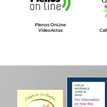
Plenos OnLine
VideoActas
Cal