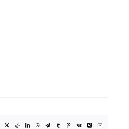
Facebook
X
Reddit
LinkedIn
WhatsApp
Telegram
Tumblr
Pinterest
Vk
Xing
Correo