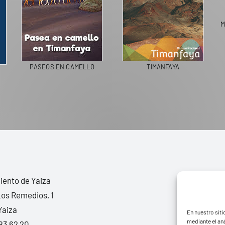
M
PASEOS EN CAMELLO
TIMANFAYA
ento de Yaiza
Los Remedios, 1
Yaiza
En nuestro siti
mediante el aná
83 62 20