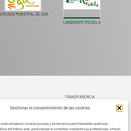
ERCADO MUNICIPAL DE UGA
LANZAROTE RECICLA
COLEGI
TRANSPARENCIA
Gestionar el consentimiento de las cookies
AVISO LEGAL
o web utilizamos cookies propias y de terceros para finalidades analíticas
POLÍTICA DE PRIVACIDAD
lisis del tráfico web, personalizar el contenido mediante sus preferencias, ofrecer