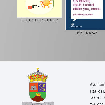
CICLA
COLEGIOS DE LA BIOSFERA
LIVING IN SPAIN
Ayuntami
Pza. de 
35570 – 
Tel:
928 