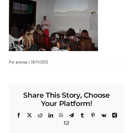
CONTACTO
Por
prensa
|
19/11/2012
Share This Story, Choose
Your Platform!
Facebook
X
Reddit
LinkedIn
WhatsApp
Telegram
Tumblr
Pinterest
Vk
Xing
Correo
electrónico