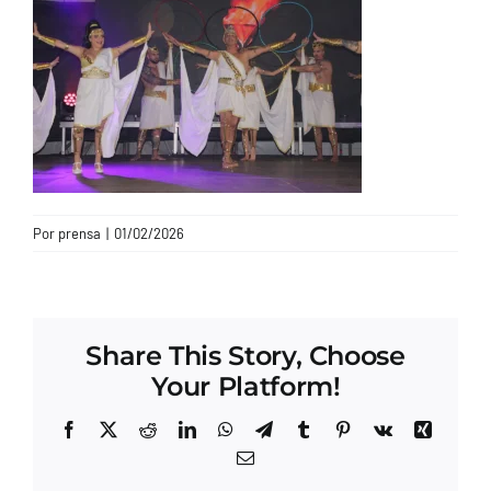
CONTACTO
Por
prensa
|
01/02/2026
Share This Story, Choose
Your Platform!
Facebook
X
Reddit
LinkedIn
WhatsApp
Telegram
Tumblr
Pinterest
Vk
Xing
Correo
electrónico