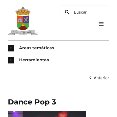
Saltar
Buscar:
al
contenido
Toggle
Navigat
INICIO
Áreas temáticas
ÁREAS TEMÁTICAS
Herramientas
EL MUNICIPIO
Anterior
AYUNTAMIENTO
Dance Pop 3
TURISMO