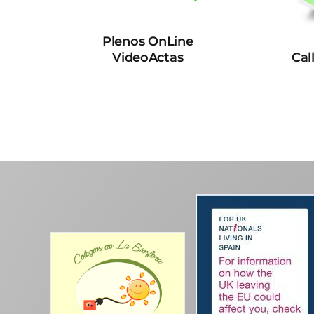
Plenos OnLine
VideoActas
Cal