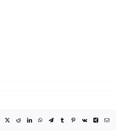
Facebook
X
Reddit
LinkedIn
WhatsApp
Telegram
Tumblr
Pinterest
Vk
Xing
Correo
electrónico