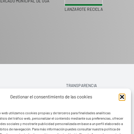
ERCADO MUNICIPAL DE UGA
LANZAROTE RECICLA
COLEGI
TRANSPARENCIA
Gestionar el consentimiento de las cookies
AVISO LEGAL
o web utilizamos cookies propias y de terceros para finalidades analíticas
POLÍTICA DE PRIVACIDAD
lisis del tráfico web, personalizar el contenido mediante sus preferencias, ofrecer
edes sociales y mostrarle publicidad personalizada en base a un perfil elaborado a
POLÍTICA DE COOKIES (UE)
hábitos de navegación. Para más información puedes consultar nuestra política de