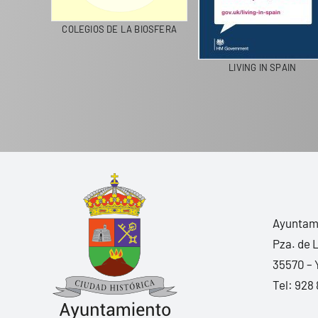
CICLA
COLEGIOS DE LA BIOSFERA
LIVING IN SPAIN
Ayuntami
Pza. de 
35570 – 
Tel:
928 