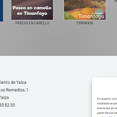
M
PASEOS EN CAMELLO
TIMANFAYA
ento de Yaiza
Los Remedios, 1
Yaiza
En nuestro siti
mediante el aná
83 62 20
funciones de r
partir de sus 