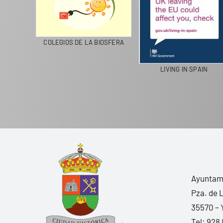
CICLA
COLEGIOS DE LA BIOSFERA
LIVING IN SPAIN
Ayuntami
Pza. de 
35570 – 
Tel:
928 