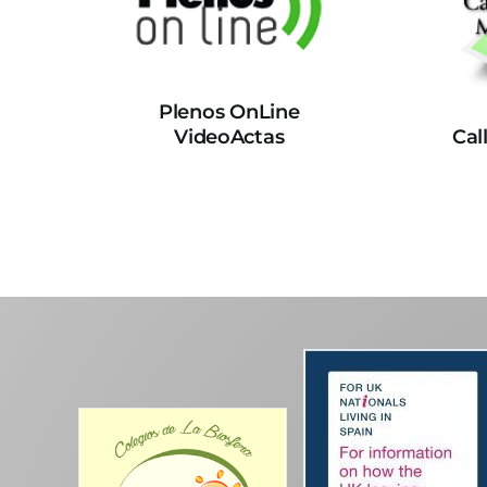
Plenos OnLine
VideoActas
Cal