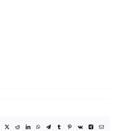
Facebook
X
Reddit
LinkedIn
WhatsApp
Telegram
Tumblr
Pinterest
Vk
Xing
Correo