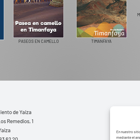
M
PASEOS EN CAMELLO
TIMANFAYA
ento de Yaiza
Los Remedios, 1
Yaiza
En nuestro siti
mediante el aná
83 62 20