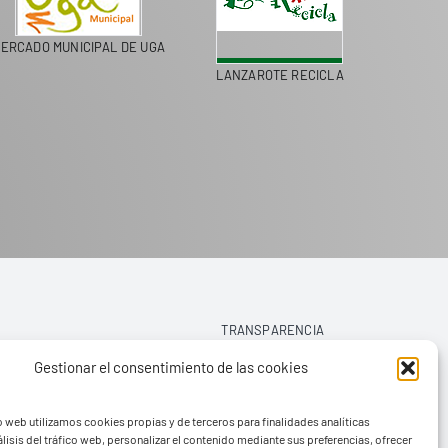
ERCADO MUNICIPAL DE UGA
LANZAROTE RECICLA
COLEGI
TRANSPARENCIA
Gestionar el consentimiento de las cookies
AVISO LEGAL
o web utilizamos cookies propias y de terceros para finalidades analíticas
POLÍTICA DE PRIVACIDAD
lisis del tráfico web, personalizar el contenido mediante sus preferencias, ofrecer