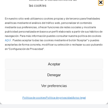
las cookies
En nuestro sitio web utilizamos cookies propias y de terceros para finalidades
analíticas mediante el análisis del tráfico web, personalizar el contenido
Ayuntamiento de Yaiza
mediante sus preferencias, ofrecer funciones de redes sociales y mostrarle
Pza. de Los Remedios, 1
publicidad personalizada en base a un perfil elaborado a partir de sus hábitos de
navegación. Para más información puedes consultar nuestra política de cookies
35570 – Yaiza
AQUÍ
.
Puedes aceptar todas las cookies mediante el botón “Aceptar” o puedes
Tel:
928 83 62 20
aceptarlas de forma concreta, modificar su selección o rechazar su uso pulsando
en “Configuración de Privacidad”.
Toggle
Aceptar
Navigation
© Copyright2026 Ayuntamiento de Yaiza - Todos los
Transparencia
Denegar
derechos reservads
Ver preferencias
Aviso legal
Diseño web Solucionet.com
&
Cibernatural
Política de cookies
Política de privacidad
Aviso legal
Política de privacidad