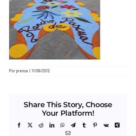
CONTACTO
Por
prensa
|
11/06/2012
Share This Story, Choose
Your Platform!
Facebook
X
Reddit
LinkedIn
WhatsApp
Telegram
Tumblr
Pinterest
Vk
Xing
Correo