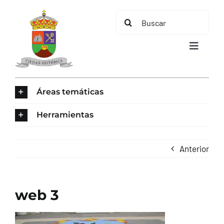
Saltar
Buscar:
al
contenido
Toggle
Navigat
INICIO
Áreas temáticas
ÁREAS TEMÁTICAS
Herramientas
EL MUNICIPIO
Anterior
AYUNTAMIENTO
web 3
TURISMO