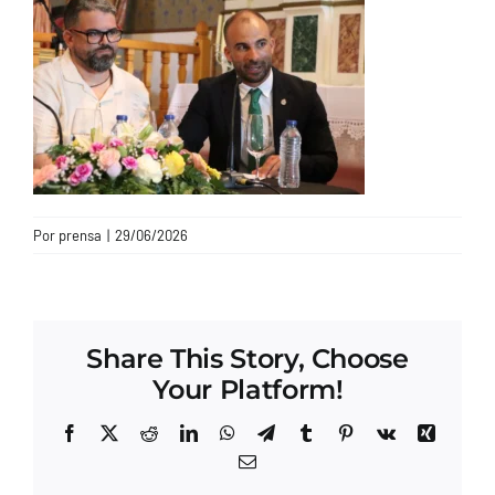
CONTACTO
Por
prensa
|
29/06/2026
Share This Story, Choose
Your Platform!
Facebook
X
Reddit
LinkedIn
WhatsApp
Telegram
Tumblr
Pinterest
Vk
Xing
Correo
electrónico