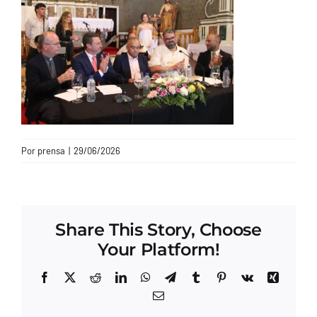
CONTACTO
Por
prensa
|
29/06/2026
Share This Story, Choose
Your Platform!
Facebook
X
Reddit
LinkedIn
WhatsApp
Telegram
Tumblr
Pinterest
Vk
Xing
Correo
electrónico