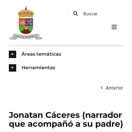
Saltar
Buscar:
al
contenido
Toggle
Navigat
INICIO
Áreas temáticas
ÁREAS TEMÁTICAS
Herramientas
EL MUNICIPIO
Anterior
AYUNTAMIENTO
Jonatan Cáceres (narrador
TURISMO
que acompañó a su padre)