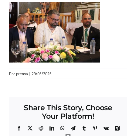
CONTACTO
Por
prensa
|
29/06/2026
Share This Story, Choose
Your Platform!
Facebook
X
Reddit
LinkedIn
WhatsApp
Telegram
Tumblr
Pinterest
Vk
Xing
Correo