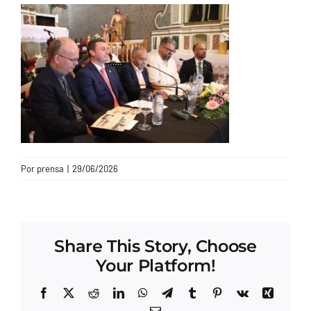
CONTACTO
Por
prensa
|
29/06/2026
Share This Story, Choose
Your Platform!
Facebook
X
Reddit
LinkedIn
WhatsApp
Telegram
Tumblr
Pinterest
Vk
Xing
Correo