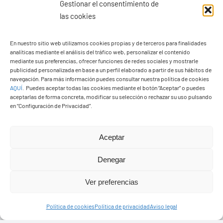
Gestionar el consentimiento de
las cookies
En nuestro sitio web utilizamos cookies propias y de terceros para finalidades
analíticas mediante el análisis del tráfico web, personalizar el contenido
Ayuntamiento de Yaiza
mediante sus preferencias, ofrecer funciones de redes sociales y mostrarle
Pza. de Los Remedios, 1
publicidad personalizada en base a un perfil elaborado a partir de sus hábitos de
navegación. Para más información puedes consultar nuestra política de cookies
35570 – Yaiza
AQUÍ
.
Puedes aceptar todas las cookies mediante el botón “Aceptar” o puedes
Tel:
928 83 62 20
aceptarlas de forma concreta, modificar su selección o rechazar su uso pulsando
en “Configuración de Privacidad”.
Toggle
Aceptar
Navigation
© Copyright2026 Ayuntamiento de Yaiza - Todos los
Transparencia
Denegar
derechos reservads
Ver preferencias
Aviso legal
Diseño web Solucionet.com
&
Cibernatural
Política de cookies
Política de privacidad
Aviso legal