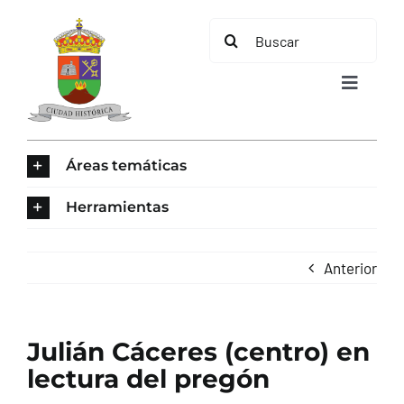
Saltar
Buscar:
al
contenido
Toggle
Navigat
INICIO
Áreas temáticas
ÁREAS TEMÁTICAS
Herramientas
EL MUNICIPIO
Anterior
AYUNTAMIENTO
Julián Cáceres (centro) en
TURISMO
lectura del pregón