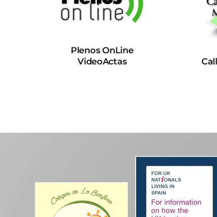
Plenos OnLine
VideoActas
Cal