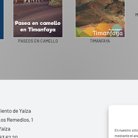
M
PASEOS EN CAMELLO
TIMANFAYA
ento de Yaiza
Los Remedios, 1
Yaiza
En nuestro siti
mediante el aná
83 62 20