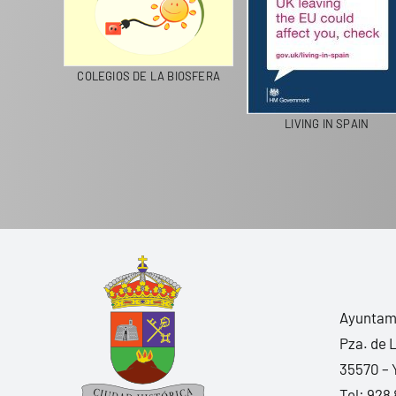
CICLA
COLEGIOS DE LA BIOSFERA
LIVING IN SPAIN
Ayuntami
Pza. de 
35570 – 
Tel:
928 