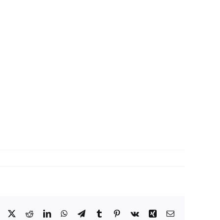
Facebook
X
Reddit
LinkedIn
WhatsApp
Telegram
Tumblr
Pinterest
Vk
Xing
Correo