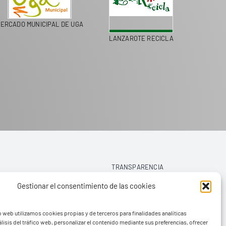
ERCADO MUNICIPAL DE UGA
LANZAROTE RECICLA
COLEGI
TRANSPARENCIA
Gestionar el consentimiento de las cookies
AVISO LEGAL
o web utilizamos cookies propias y de terceros para finalidades analíticas
POLÍTICA DE PRIVACIDAD
lisis del tráfico web, personalizar el contenido mediante sus preferencias, ofrecer