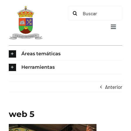
Saltar
Buscar:
al
contenido
Toggle
Navigat
INICIO
Áreas temáticas
ÁREAS TEMÁTICAS
Herramientas
EL MUNICIPIO
Anterior
AYUNTAMIENTO
web 5
TURISMO