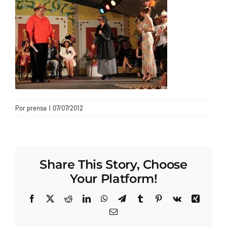
CONTACTO
Por
prensa
|
07/07/2012
Share This Story, Choose
Your Platform!
Facebook
X
Reddit
LinkedIn
WhatsApp
Telegram
Tumblr
Pinterest
Vk
Xing
Correo
electrónico