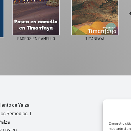
PASEOS EN CAMELLO
TI
LIVING IN SPAIN
ento de Yaiza
Los Remedios, 1
Yaiza
En nuestro siti
mediante el aná
83 62 20