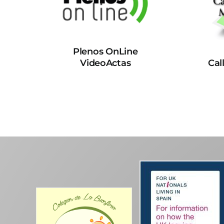
Plenos OnLine
VideoActas
Cal