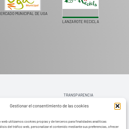
MERCADO MUNICIPAL DE UGA
LANZAROTE RE
MANFAYA
TRANSPARENCIA
Gestionar el consentimiento de las cookies
AVISO LEGAL
o web utilizamos cookies propias y de terceros para finalidades analíticas
POLÍTICA DE PRIVACIDAD
lisis del tráfico web, personalizar el contenido mediante sus preferencias, ofrecer