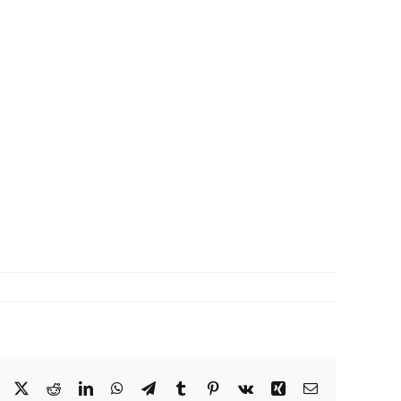
Facebook
X
Reddit
LinkedIn
WhatsApp
Telegram
Tumblr
Pinterest
Vk
Xing
Correo