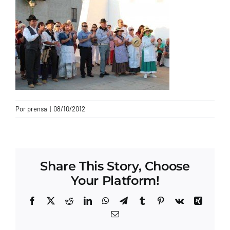
CONTACTO
Por
prensa
|
08/10/2012
Share This Story, Choose
Your Platform!
Facebook
X
Reddit
LinkedIn
WhatsApp
Telegram
Tumblr
Pinterest
Vk
Xing
Correo
electrónico