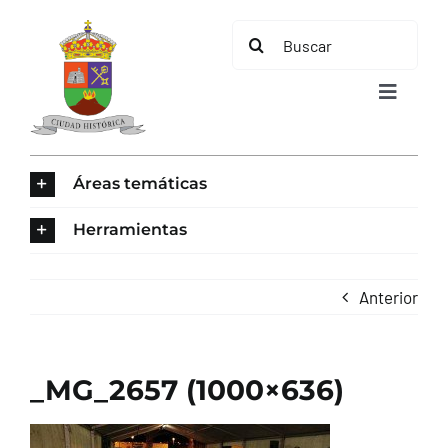
Saltar
Buscar:
al
contenido
Toggle
Navigat
INICIO
Áreas temáticas
ÁREAS TEMÁTICAS
Herramientas
EL MUNICIPIO
Anterior
AYUNTAMIENTO
_MG_2657 (1000×636)
TURISMO