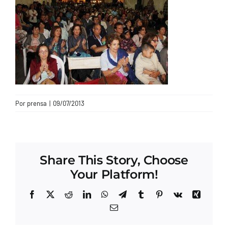
CONTACTO
Por
prensa
|
09/07/2013
Share This Story, Choose
Your Platform!
Facebook
X
Reddit
LinkedIn
WhatsApp
Telegram
Tumblr
Pinterest
Vk
Xing
Correo
electrónico