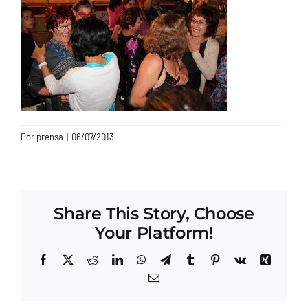
CONTACTO
Por
prensa
|
06/07/2013
Share This Story, Choose
Your Platform!
Facebook
X
Reddit
LinkedIn
WhatsApp
Telegram
Tumblr
Pinterest
Vk
Xing
Correo
electrónico