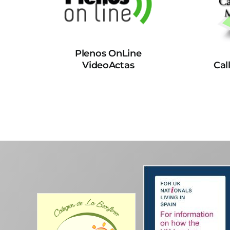
Plenos OnLine
VideoActas
Cal