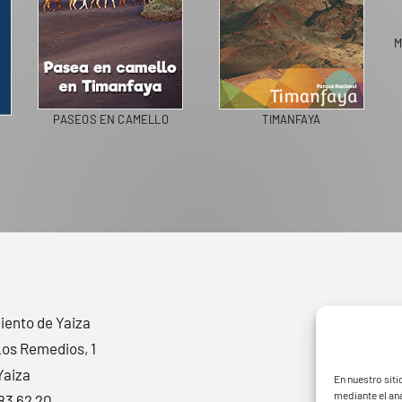
M
PASEOS EN CAMELLO
TIMANFAYA
ento de Yaiza
Los Remedios, 1
Yaiza
En nuestro siti
mediante el aná
83 62 20