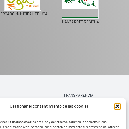
ERCADO MUNICIPAL DE UGA
LANZAROTE RECICLA
COLEGI
TRANSPARENCIA
Gestionar el consentimiento de las cookies
AVISO LEGAL
o web utilizamos cookies propias y de terceros para finalidades analíticas
POLÍTICA DE PRIVACIDAD
lisis del tráfico web, personalizar el contenido mediante sus preferencias, ofrecer