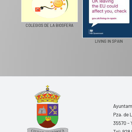
CICLA
COLEGIOS DE LA BIOSFERA
LIVING IN SPAIN
Ayuntami
Pza. de 
35570 – 
Tel:
928 