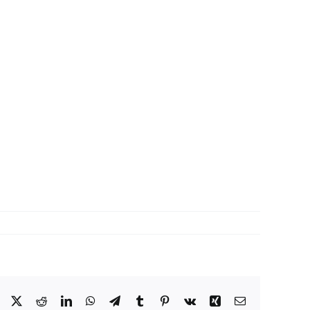
Facebook
X
Reddit
LinkedIn
WhatsApp
Telegram
Tumblr
Pinterest
Vk
Xing
Correo