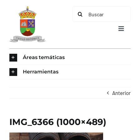
Saltar
Buscar:
al
contenido
Toggle
Navigat
INICIO
Áreas temáticas
ÁREAS TEMÁTICAS
Herramientas
EL MUNICIPIO
Anterior
AYUNTAMIENTO
IMG_6366 (1000×489)
TURISMO