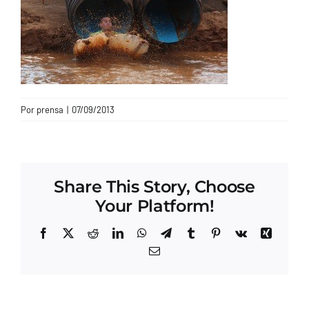
CONTACTO
Por
prensa
|
07/09/2013
Share This Story, Choose
Your Platform!
Facebook
X
Reddit
LinkedIn
WhatsApp
Telegram
Tumblr
Pinterest
Vk
Xing
Correo
electrónico