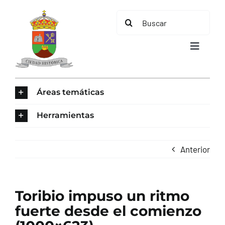
Saltar
Buscar:
al
contenido
Toggle
Navigat
INICIO
Áreas temáticas
ÁREAS TEMÁTICAS
Herramientas
EL MUNICIPIO
Anterior
AYUNTAMIENTO
Toribio impuso un ritmo
TURISMO
fuerte desde el comienzo