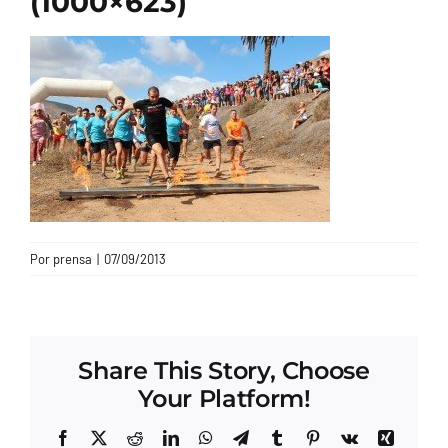
(1000×623)
CONTACTO
Por
prensa
|
07/09/2013
Share This Story, Choose
Your Platform!
Facebook
X
Reddit
LinkedIn
WhatsApp
Telegram
Tumblr
Pinterest
Vk
Xing