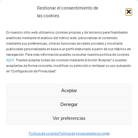
Gestionar el consentimiento de
las cookies
En nuestro sitio web utilizamos cookies propias y de terceros para finalidades
Ayuntamiento de Yaiza
analíticas mediante el análisis del tráfico web, personalizar el contenido
mediante sus preferencias, ofrecer funciones de redes sociales y mostrarle
Pza. de Los Remedios, 1
publicidad personalizada en base a un perfil elaborado a partir de sus hábitos de
navegación. Para más información puedes consultar nuestra política de cookies
35570 – Yaiza
AQUÍ
.
Puedes aceptar todas las cookies mediante el botón “Aceptar” o puedes
Tel:
928 83 62 20
aceptarlas de forma concreta, modificar su selección o rechazar su uso pulsando
en “Configuración de Privacidad”.
Toggle
Aceptar
Navigation
© Copyright2026 Ayuntamiento de Yaiza - Todos los
Transparencia
Denegar
derechos reservads
Ver preferencias
Aviso legal
Diseño web Solucionet.com
&
Cibernatural
Política de cookies
Política de privacidad
Aviso legal