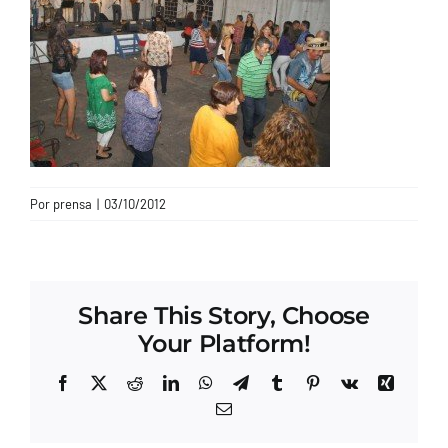
CONTACTO
Por
prensa
|
03/10/2012
Share This Story, Choose
Your Platform!
Facebook
X
Reddit
LinkedIn
WhatsApp
Telegram
Tumblr
Pinterest
Vk
Xing
Correo
electrónico