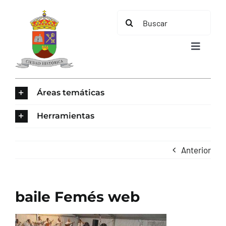
Saltar
Buscar:
al
contenido
Toggle
Navigat
INICIO
Áreas temáticas
ÁREAS TEMÁTICAS
Herramientas
EL MUNICIPIO
Anterior
AYUNTAMIENTO
baile Femés web
TURISMO