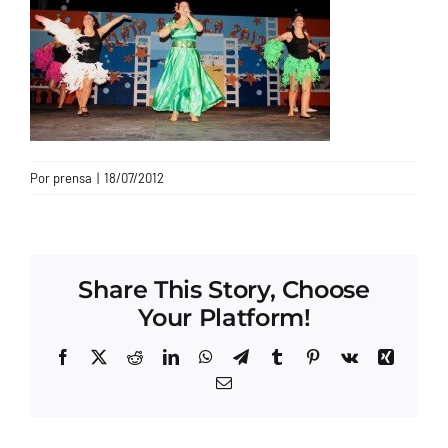
CONTACTO
Por
prensa
|
18/07/2012
Share This Story, Choose
Your Platform!
Facebook
X
Reddit
LinkedIn
WhatsApp
Telegram
Tumblr
Pinterest
Vk
Xing
Correo
electrónico