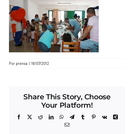
CONTACTO
Por
prensa
|
18/07/2012
Share This Story, Choose
Your Platform!
Facebook
X
Reddit
LinkedIn
WhatsApp
Telegram
Tumblr
Pinterest
Vk
Xing
Correo
electrónico