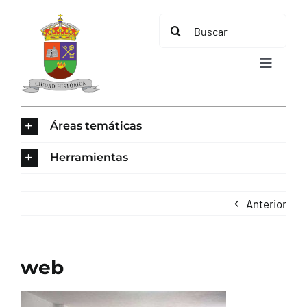
Saltar
Buscar:
al
contenido
Toggle
Navigat
INICIO
Áreas temáticas
ÁREAS TEMÁTICAS
Herramientas
EL MUNICIPIO
Anterior
AYUNTAMIENTO
web
TURISMO