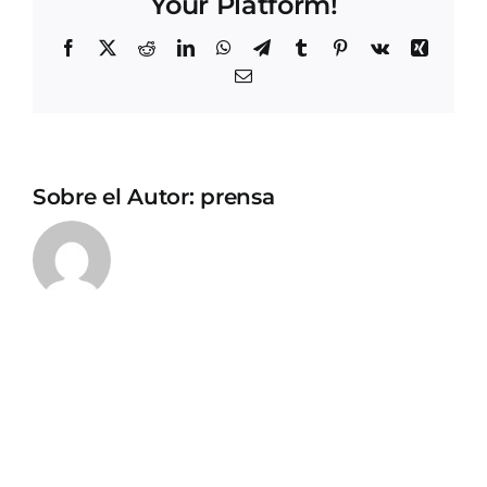
Your Platform!
Facebook
X
Reddit
LinkedIn
WhatsApp
Telegram
Tumblr
Pinterest
Vk
Xing
Correo
electrónico
Sobre el Autor:
prensa