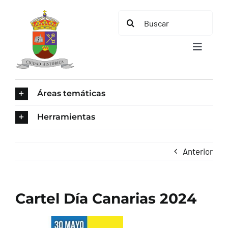
Saltar
Buscar:
al
contenido
Toggle
Navigat
INICIO
Áreas temáticas
ÁREAS TEMÁTICAS
Herramientas
EL MUNICIPIO
Anterior
AYUNTAMIENTO
Cartel Día Canarias 2024
TURISMO