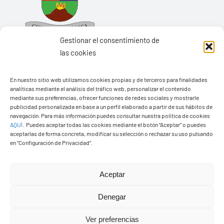
Gestionar el consentimiento de
las cookies
En nuestro sitio web utilizamos cookies propias y de terceros para finalidades
Ayuntamiento de Yaiza
analíticas mediante el análisis del tráfico web, personalizar el contenido
mediante sus preferencias, ofrecer funciones de redes sociales y mostrarle
Pza. de Los Remedios, 1
publicidad personalizada en base a un perfil elaborado a partir de sus hábitos de
navegación. Para más información puedes consultar nuestra política de cookies
35570 – Yaiza
AQUÍ
.
Puedes aceptar todas las cookies mediante el botón “Aceptar” o puedes
Tel:
928 83 62 20
aceptarlas de forma concreta, modificar su selección o rechazar su uso pulsando
en “Configuración de Privacidad”.
Toggle
Aceptar
Navigation
© Copyright2026 Ayuntamiento de Yaiza - Todos los
Transparencia
Denegar
derechos reservads
Ver preferencias