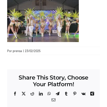
CONTACTO
Por
prensa
|
23/02/2025
Share This Story, Choose
Your Platform!
Facebook
X
Reddit
LinkedIn
WhatsApp
Telegram
Tumblr
Pinterest
Vk
Xing
Correo
electrónico