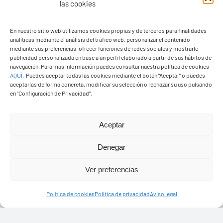
las cookies
En nuestro sitio web utilizamos cookies propias y de terceros para finalidades
analíticas mediante el análisis del tráfico web, personalizar el contenido
Ayuntamiento de Yaiza
mediante sus preferencias, ofrecer funciones de redes sociales y mostrarle
Pza. de Los Remedios, 1
publicidad personalizada en base a un perfil elaborado a partir de sus hábitos de
navegación. Para más información puedes consultar nuestra política de cookies
35570 – Yaiza
AQUÍ
.
Puedes aceptar todas las cookies mediante el botón “Aceptar” o puedes
Tel:
928 83 62 20
aceptarlas de forma concreta, modificar su selección o rechazar su uso pulsando
en “Configuración de Privacidad”.
Toggle
Aceptar
Navigation
© Copyright2026 Ayuntamiento de Yaiza - Todos los
Transparencia
Denegar
derechos reservads
Ver preferencias
Aviso legal
Diseño web Solucionet.com
&
Cibernatural
Política de cookies
Política de privacidad
Aviso legal
Política de privacidad