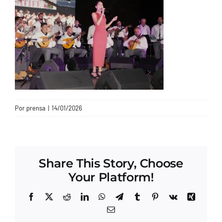
CONTACTO
Por
prensa
|
14/01/2026
Share This Story, Choose
Your Platform!
Facebook
X
Reddit
LinkedIn
WhatsApp
Telegram
Tumblr
Pinterest
Vk
Xing
Correo
electrónico