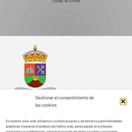
LIVING IN SPAIN
Gestionar el consentimiento de
las cookies
En nuestro sitio web utilizamos cookies propias y de terceros para finalidades
analíticas mediante el análisis del tráfico web, personalizar el contenido
Ayuntamiento de Yaiza
mediante sus preferencias, ofrecer funciones de redes sociales y mostrarle