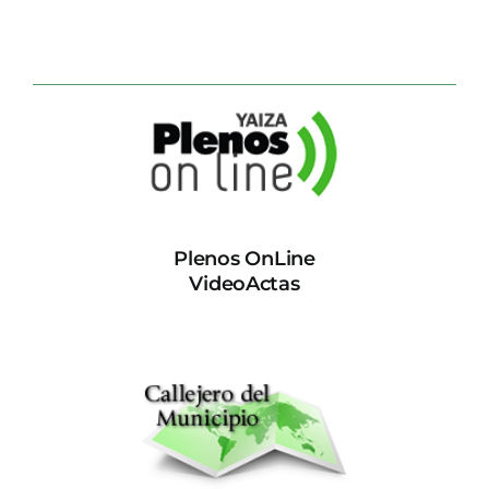
Plenos OnLine
VideoActas