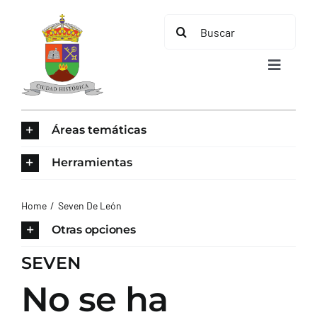
Saltar
Buscar:
al
contenido
Toggle
Navigat
INICIO
Áreas temáticas
ÁREAS TEMÁTICAS
Herramientas
EL MUNICIPIO
Home
Seven De León
Otras opciones
AYUNTAMIENTO
SEVEN
No se ha
TURISMO