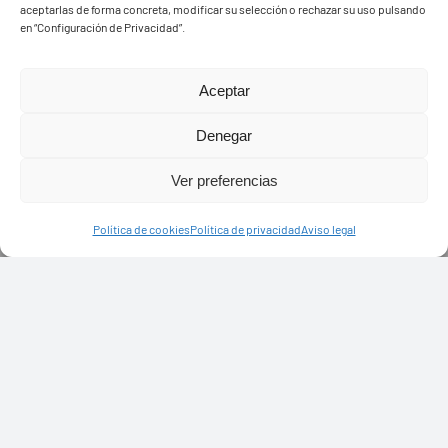
aceptarlas de forma concreta, modificar su selección o rechazar su uso pulsando
en “Configuración de Privacidad”.
Aceptar
Denegar
Ver preferencias
Política de cookies
Política de privacidad
Aviso legal
PASEOS EN CAMELLO