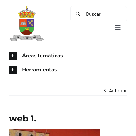
Saltar
Buscar:
al
contenido
Toggle
Navigat
INICIO
Áreas temáticas
ÁREAS TEMÁTICAS
Herramientas
EL MUNICIPIO
Anterior
AYUNTAMIENTO
web 1.
TURISMO