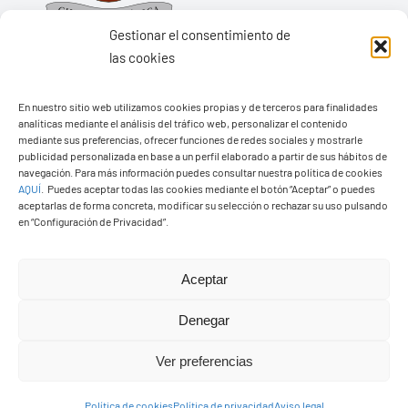
Gestionar el consentimiento de
las cookies
En nuestro sitio web utilizamos cookies propias y de terceros para finalidades
Ayuntamiento de Yaiza
analíticas mediante el análisis del tráfico web, personalizar el contenido
mediante sus preferencias, ofrecer funciones de redes sociales y mostrarle
Pza. de Los Remedios, 1
publicidad personalizada en base a un perfil elaborado a partir de sus hábitos de
35570 – Yaiza
navegación. Para más información puedes consultar nuestra política de cookies
AQUÍ
.
Puedes aceptar todas las cookies mediante el botón “Aceptar” o puedes
Tel:
928 83 62 20
aceptarlas de forma concreta, modificar su selección o rechazar su uso pulsando
en “Configuración de Privacidad”.
Toggle
Aceptar
Navigation
© Copyright2026 Ayuntamiento de Yaiza - Todos los
Transparencia
Denegar
derechos reservads
Ver preferencias
Aviso legal
Diseño web Solucionet.com
&
Cibernatural
Política de cookies
Política de privacidad
Aviso legal