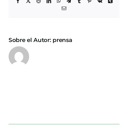
Facebook
X
Reddit
LinkedIn
WhatsApp
Telegram
Tumblr
Pinterest
Vk
Xing
Correo
electrónico
Sobre el Autor:
prensa