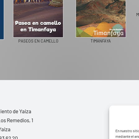
M
PASEOS EN CAMELLO
TIMANFAYA
ento de Yaiza
Los Remedios, 1
Yaiza
En nuestro siti
mediante el aná
83 62 20