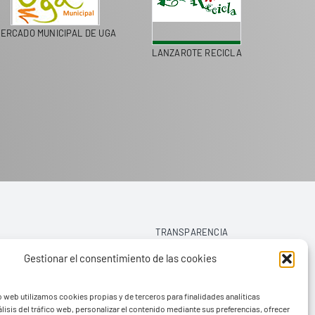
ERCADO MUNICIPAL DE UGA
LANZAROTE RECICLA
COLEGI
TRANSPARENCIA
Gestionar el consentimiento de las cookies
AVISO LEGAL
o web utilizamos cookies propias y de terceros para finalidades analíticas
POLÍTICA DE PRIVACIDAD
lisis del tráfico web, personalizar el contenido mediante sus preferencias, ofrecer