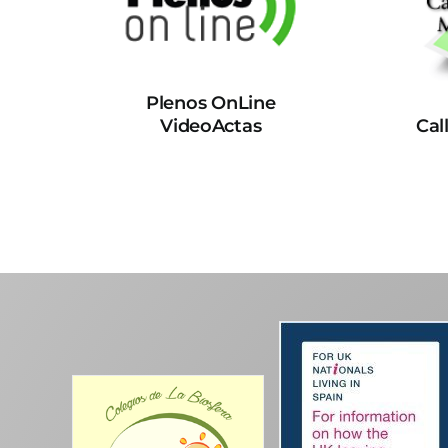
Plenos OnLine
VideoActas
Cal