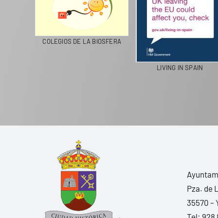
CICLA
COLEGIOS DE LA BIOSFERA
LIVING IN SPAIN
Ayuntami
Pza. de 
35570 – 
Tel:
928 