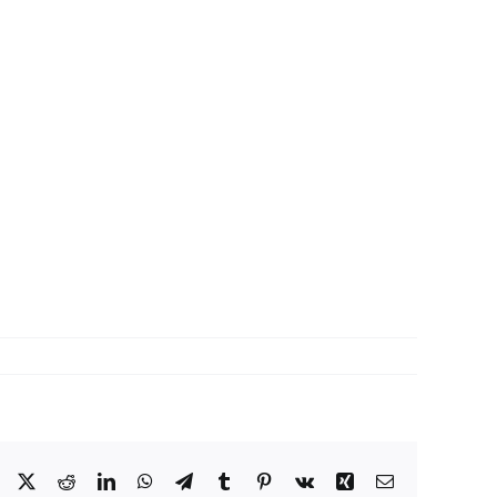
Facebook
X
Reddit
LinkedIn
WhatsApp
Telegram
Tumblr
Pinterest
Vk
Xing
Correo