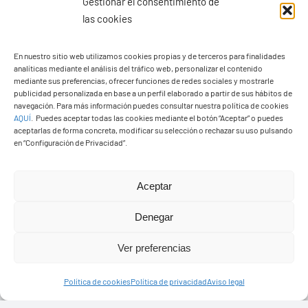
Gestionar el consentimiento de
las cookies
En nuestro sitio web utilizamos cookies propias y de terceros para finalidades
Ayuntamiento de Yaiza
analíticas mediante el análisis del tráfico web, personalizar el contenido
mediante sus preferencias, ofrecer funciones de redes sociales y mostrarle
Pza. de Los Remedios, 1
publicidad personalizada en base a un perfil elaborado a partir de sus hábitos de
35570 – Yaiza
navegación. Para más información puedes consultar nuestra política de cookies
AQUÍ
.
Puedes aceptar todas las cookies mediante el botón “Aceptar” o puedes
Tel:
928 83 62 20
aceptarlas de forma concreta, modificar su selección o rechazar su uso pulsando
en “Configuración de Privacidad”.
Toggle
Aceptar
Navigation
© Copyright2026 Ayuntamiento de Yaiza - Todos los
Transparencia
Denegar
derechos reservads
Ver preferencias
Aviso legal
Diseño web Solucionet.com
&
Cibernatural
Política de cookies
Política de privacidad
Aviso legal
Política de privacidad