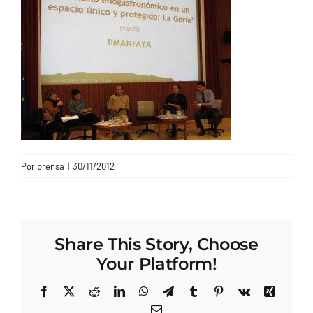
CONTACTO
Por
prensa
|
30/11/2012
Share This Story, Choose
Your Platform!
Facebook
X
Reddit
LinkedIn
WhatsApp
Telegram
Tumblr
Pinterest
Vk
Xing
Correo