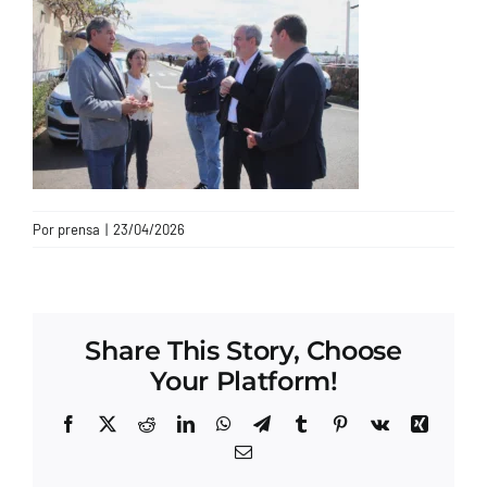
CONTACTO
Por
prensa
|
23/04/2026
Share This Story, Choose
Your Platform!
Facebook
X
Reddit
LinkedIn
WhatsApp
Telegram
Tumblr
Pinterest
Vk
Xing
Correo
electrónico