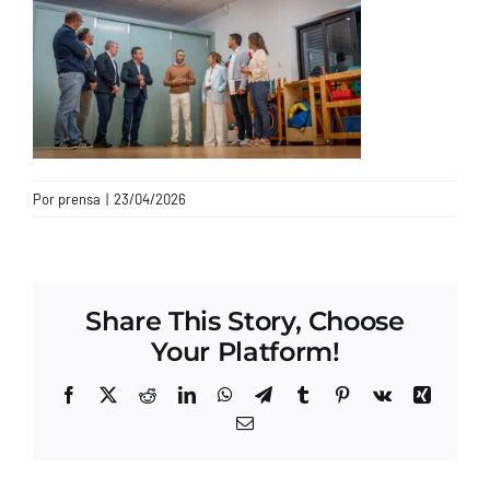
CONTACTO
Por
prensa
|
23/04/2026
Share This Story, Choose
Your Platform!
Facebook
X
Reddit
LinkedIn
WhatsApp
Telegram
Tumblr
Pinterest
Vk
Xing
Correo
electrónico