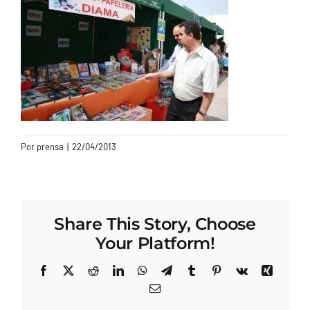
CONTACTO
Por
prensa
|
22/04/2013
Share This Story, Choose
Your Platform!
Facebook
X
Reddit
LinkedIn
WhatsApp
Telegram
Tumblr
Pinterest
Vk
Xing
Correo
electrónico