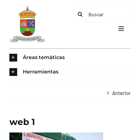
Saltar
Buscar:
al
contenido
Toggle
Navigat
INICIO
Áreas temáticas
ÁREAS TEMÁTICAS
Herramientas
EL MUNICIPIO
Anterior
AYUNTAMIENTO
web 1
TURISMO